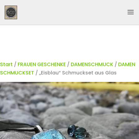
Start
/
FRAUEN GESCHENKE
/
DAMENSCHMUCK
/
DAMEN
SCHMUCKSET
/ „Eisblau“ Schmuckset aus Glas