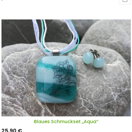
Blaues Schmuckset „Aqua“
25,90
€