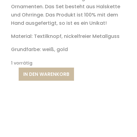
Ornamenten. Das Set besteht aus Halskette
und Ohrringe. Das Produkt ist 100% mit dem
Hand ausgefertigt, so ist es ein Unikat!
Material: Textilknopf, nickelfreier Metallguss
Grundfarbe: weiß, gold
1 vorrätig
IN DEN WARENKORB
Weiß-
gold
Schmuckset
mit
Ornament
Motiv
Menge